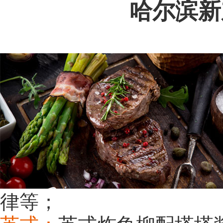
哈尔滨新
律等；